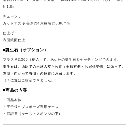
約1.0mm
チェーン：
カットアズキ 長さ約40cm 幅約0.80mm
仕上げ：
表面鏡面仕上
■誕生石（オプション）
プラス￥3,300（税込）で、あなたの誕生石をセッティングできます。
誕生石は、西欧での王族の立ち位置（王様右側・お妃様左
側）に倣って、
左側（向かって
右側）の位置にお留します。
（＊位置はご指定できません。）
■商品の内容
・商品本体
・王子様のプロポーズ専用ケース
・保証書（ケース・スポンジの下）