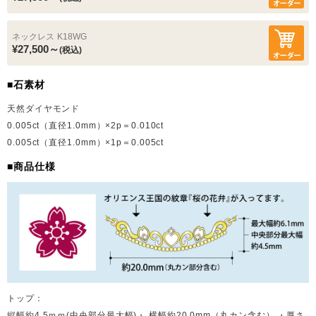
ネックレス
K18WG
¥27,500～
(税込)
■石素材
天然ダイヤモンド
0.005ct（直径1.0mm）×2p＝0.010ct
0.005ct（直径1.0mm）×1p＝0.005ct
■商品仕様
トップ：
縦幅約4.5ｍｍ(中央部分最大幅)・ 横幅約20.0mm（丸カン含む） ・厚さ