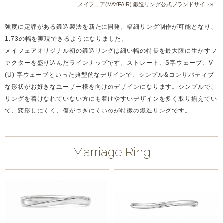
メイフェア(MAYFAIR) 鍛造リング公式ブランドサイト»
強度に定評がある鍛造製法を新たに開発。幅細リング制作が可能となり、
1.73の幅を実現できるようになりました。
メイフェアオリジナル初の鍛造リングは細い幅の特長を最大限に生かすフ
ァクターを盛り込んだラインナップです。ストレート、S字ウェーブ、V
(U) 字ウェーブといった典型的なデザインで、シンプル&コンサバティブ
な形状がお好きなユーザー様を向けのデザインになります。シンプルで、
リングを着けなれていない方にも着けやすいデザインを多く取り揃えてい
て、変形しにくく、傷がつきにくいのが特徴の鍛造リングです。
Marriage Ring