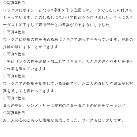
◇写真3枚目
ワックスにポイントとなるM字形を作る位置にマジックでしるしを付けて
もらっています。このしるしに合わせて凹凸をを作りました。さらにスタ
ーダスト加工をして鏡面部分との差異がでるようにしました。
◇写真4枚目
ワックスに指輪の幅を決める為にノギスで測ってもらっています。好みの
指輪の幅にすることができます。
◇写真5枚目
丁寧にリングの幅を調整・加工して頂きます。大きさの違うやすりを使っ
て作業を進めていきます。
◇写真6枚目
ワックスでの指輪を制作している場面です。お二人の真剣な雰囲気がお写
真を通じても伝わってきます。
◇写真7枚目
最大の難所、シンメトリーに左右のスターダストの範囲をマーキング
◇写真8枚目
お二人の心のこもった指輪が完成しました。サイズもピッタリです。