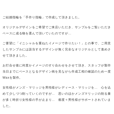
ご結婚指輪を「手作り指輪」で作成して頂きました。
オリジナルデザインをご希望でご来店いただき、サンプルをご覧いただき
ベースに成る物を選んで頂いていたのですが…
ご要望に「イニシャルを重ねたイメージで作りたい！」との事で、ご用意
したサンプルには該当するデザインが無く完全なオリジナルとして進めさ
せて頂きました。
お打合せ後に何度かイメージのすり合わせをさせて頂き、スタッフが製作
当日までにベースとなるデザイン画を見ながら作成工程の確認のため一度
Waxを製作。
女性様がメンズ・マリッジを男性様がレディース・マリッジを… 心を込
めて少しづつ削っていくのですが… 思いのほかメンズマリッジの削る量
が多く時折り女性様の手が止まり… 都度々男性様がサポートされていま
した。