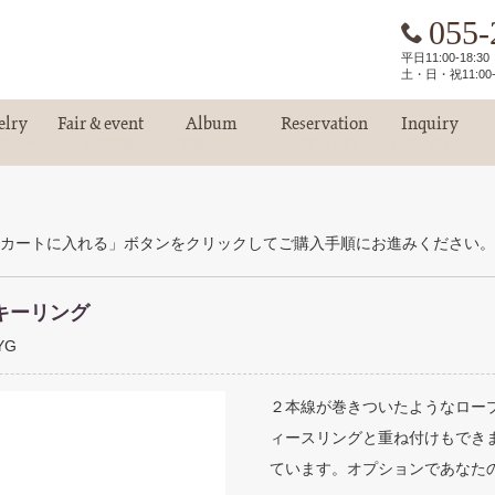
055-
平日11:00-18:
土・日・祝11:00-
elry
Fair & event
Album
Reservation
Inquiry
エリー
フェア情報
お客様アルバム
ご来店予約
お問い合わせ
カートに入れる」ボタンをクリックしてご購入手順にお進みください。
キーリング
YG
２本線が巻きついたようなロー
ィースリングと重ね付けもでき
ています。オプションであなた