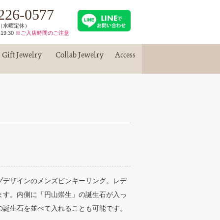
226-0577
30（水曜定休）
19:30
※ご入店時間のご注意
Gift Jewelry
Collab Jewelry
Access
ギフトジュエリー
コラボジュエリー
アクセス
プデザインのメンズピンキーリング。レデ
ます。内側に「円山崇生」の誕生石が入っ
の誕生石を並べて入れることも可能です。