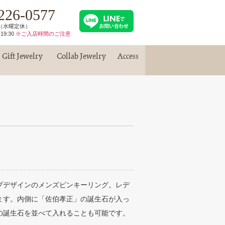
226-0577
30（水曜定休）
19:30
※ご入店時間のご注意
Gift Jewelry
Collab Jewelry
Access
ギフトジュエリー
コラボジュエリー
アクセス
プデザインのメンズピンキーリング。レデ
ます。内側に「佐伯孝正」の誕生石が入っ
の誕生石を並べて入れることも可能です。