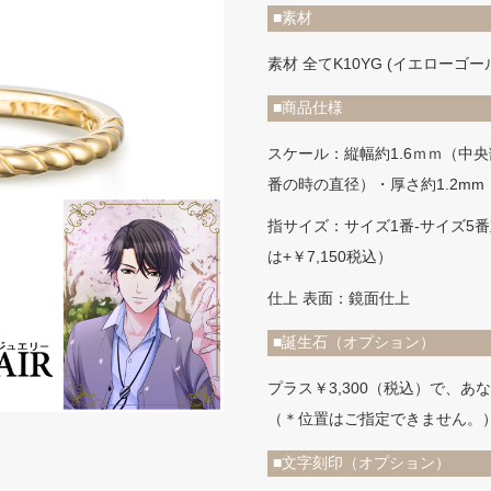
■素材
素材 全てK10YG (イエローゴ
■商品仕様
スケール：縦幅約1.6ｍｍ（中央
番の時の直径）・厚さ約1.2mm
指サイズ：サイズ1番-サイズ5番
は+￥7,150税込）
仕上 表面：鏡面仕上
■誕生石（オプション）
プラス￥3,300（税込）で、
（＊位置はご指定できません。
■文字刻印（オプション）