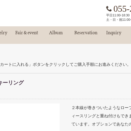
055-
平日11:00-18:
土・日・祝11:00-
elry
Fair & event
Album
Reservation
Inquiry
エリー
フェア情報
お客様アルバム
ご来店予約
お問い合わせ
カートに入れる」ボタンをクリックしてご購入手順にお進みください。
キーリング
２本線が巻きついたようなロー
ィースリングと重ね付けもでき
ています。オプションであなた