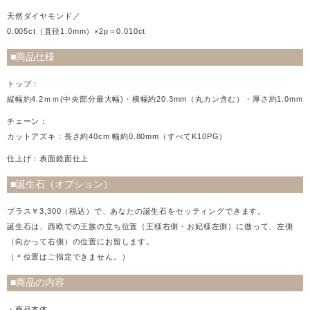
天然ダイヤモンド／
0.005ct（直径1.0mm）×2p＝0.010ct
■商品仕様
トップ：
縦幅約4.2ｍｍ(中央部分最大幅)・横幅約20.3mm（丸カン含む）・厚さ約1.0mm
チェーン：
カットアズキ：長さ約40cm 幅約0.80mm（すべてK10PG）
仕上げ：表面鏡面仕上
■誕生石（オプション）
プラス￥3,300（税込）で、あなたの誕生石をセッティングできます。
誕生石は、西欧での王族の立ち位置（王様右側・お妃様左側）に倣って、左側
（向かって右側）の位置にお留します。
（＊位置はご指定できません。）
■商品の内容
・商品本体