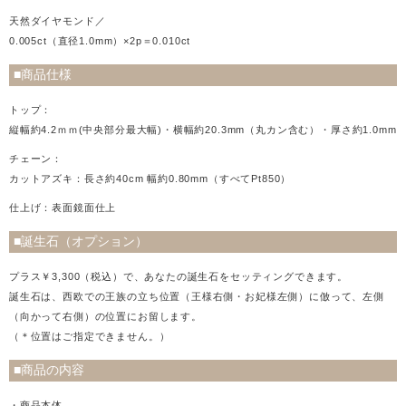
天然ダイヤモンド／
0.005ct（直径1.0mm）×2p＝0.010ct
■商品仕様
トップ：
縦幅約4.2ｍｍ(中央部分最大幅)・横幅約20.3mm（丸カン含む）・厚さ約1.0mm
チェーン：
カットアズキ：長さ約40cm 幅約0.80mm（すべてPt850）
仕上げ：表面鏡面仕上
■誕生石（オプション）
プラス￥3,300（税込）で、あなたの誕生石をセッティングできます。
誕生石は、西欧での王族の立ち位置（王様右側・お妃様左側）に倣って、左側
（向かって右側）の位置にお留します。
（＊位置はご指定できません。）
■商品の内容
・商品本体