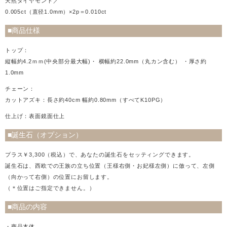
天然ダイヤモンド／
0.005ct（直径1.0mm）×2p＝0.010ct
■商品仕様
トップ：
縦幅約4.2ｍｍ(中央部分最大幅)・ 横幅約22.0mm（丸カン含む） ・厚さ約
1.0mm
チェーン：
カットアズキ：長さ約40cm 幅約0.80mm（すべてK10PG）
仕上げ：表面鏡面仕上
■誕生石（オプション）
プラス￥3,300（税込）で、あなたの誕生石をセッティングできます。
誕生石は、西欧での王族の立ち位置（王様右側・お妃様左側）に倣って、左側
（向かって右側）の位置にお留します。
（＊位置はご指定できません。）
■商品の内容
・商品本体