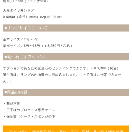
地金／Pt900（プラチナ900）
天然ダイヤモンド／
0.005ct（直径1.0mm）×2p＝0.010ct
■リングサイズについて
基本サイズ／1号〜5号
薬指サイズ／6号〜16号（＋8,250円＊税込）
■誕生石（オプション）
オプションであなたの誕生石のセッティングできます。＋￥3,300（税込）
誕生石は、リングの内面部分に埋め込まれます。（＊位置はご指定できませ
ん。）
■商品の内容
・商品本体
・王子様のプロポーズ専用ケース
・保証書（ケース・スポンジの下）