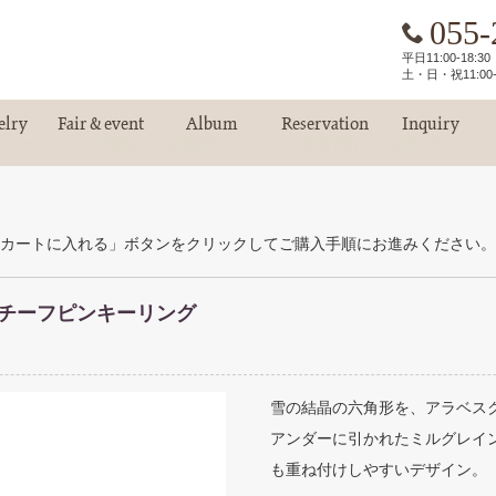
055-
平日11:00-18:
土・日・祝11:00-
elry
Fair & event
Album
Reservation
Inquiry
エリー
フェア情報
お客様アルバム
ご来店予約
お問い合わせ
カートに入れる」ボタンをクリックしてご購入手順にお進みください。
チーフピンキーリング
雪の結晶の六角形を、アラベス
アンダーに引かれたミルグレイ
も重ね付けしやすいデザイン。