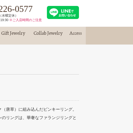
226-0577
30（水曜定休）
19:30
※ご入店時間のご注意
Gift Jewelry
Collab Jewelry
Access
ギフトジュエリー
コラボジュエリー
アクセス
ク（唐草）に組み込んだピンキーリング。
ンのリングは、華奢なファランジリングと