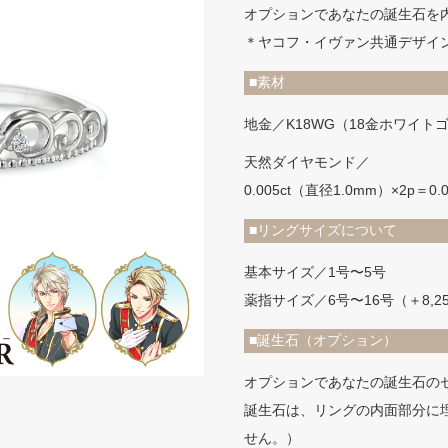
オプションであなたの誕生石を
＊ヤコフ・イヴァン共通デザイ
■素材
地金／K18WG（18金ホワイト
天然ダイヤモンド／
0.005ct（直径1.0mm）×2p＝0.0
■リングサイズについて
基本サイズ／1号〜5号
薬指サイズ／6号〜16号（＋8,2
■誕生石（オプション）
オプションであなたの誕生石のセ
誕生石は、リングの内面部分に
せん。）