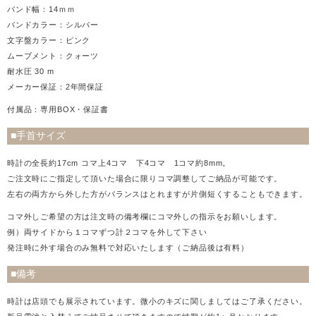
バンド幅：14ｍｍ
バンドカラー：シルバー
文字盤カラー：ピンク
ムーブメント：クォーツ
耐水圧 30 m
メーカー保証：2年間保証
付属品：専用BOX・保証書
■手首サイズ
時計の全長約17cm コマ上4コマ 下4コマ 1コマ約8mm。
ご注文時にご指定して頂いた場合に限りコマ調整してご納品が可能です。
左右の両方から外した方がバランスはとれますが片側短くすることもできます。
コマ外しご希望の方は注文時の備考欄にコマ外しの指示をお願いします。
例）両サイドから１コマずつ計２コマを外して下さい
発注時に外す場合のみ無料で対応いたします（ご納品後は有料）
■備考
時計は店頭でも展示されています。微小のキズに関しましてはご了承ください。