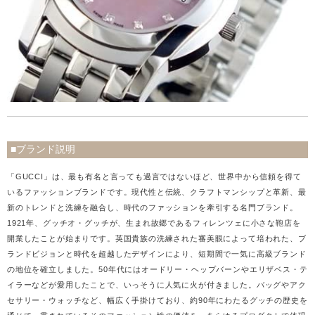
■ブランド説明
「GUCCI」は、最も有名と言っても過言ではないほど、世界中から信頼を得て
いるファッションブランドです。現代性と伝統、クラフトマンシップと革新、最
新のトレンドと洗練を融合し、時代のファッションを牽引する名門ブランド。
1921年、グッチオ・グッチが、生まれ故郷であるフィレンツェに小さな鞄店を
開業したことが始まりです。英国貴族の洗練された審美眼によって培われた、ブ
ランドビジョンと時代を超越したデザインにより、短期間で一気に高級ブランド
の地位を確立しました。50年代にはオードリー・ヘップバーンやエリザベス・テ
イラーなどが愛用したことで、いっそうに人気に火が付きました。バッグやアク
セサリー・ウォッチなど、幅広く手掛けており、約90年にわたるグッチの歴史を