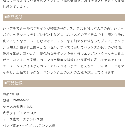
通じて一貫されているそのファッション性の価値を、あらゆるプロダクトで体現
し続けています。
■商品説明
シンプルでクールなデザインが特徴のGクラス。男女を問わず人気の高いシリー
ズで、ペアウォッチやプレゼントなどにもおススメのアイテムです。着け心地の
良いスリムなケース、しなやかにフィットする細やかに連なったブレス、ポリッ
シュ加工が施された艶やかなベゼル、すべてにおいてバランスが良いのが特徴。
優雅な気品と華やかさ、現代的なモダンさを併せ持つエレガントウォッチに仕上
がっています。文字盤にカレンダー機能を搭載した実用性も高いモデルですの
で、スーツスタイルからカジュアルスタイルまで、どんなコーディネートにもマ
ッチし、上品でシックな、ワンランク上の大人の女性を演出してくれます。
■商品仕様
商品の詳細
型番：YA055522
ケースの形状：丸型
表示タイプ：アナログ
ケース素材：ステンレス鋼
バンド素材･タイプ：ステンレス鋼