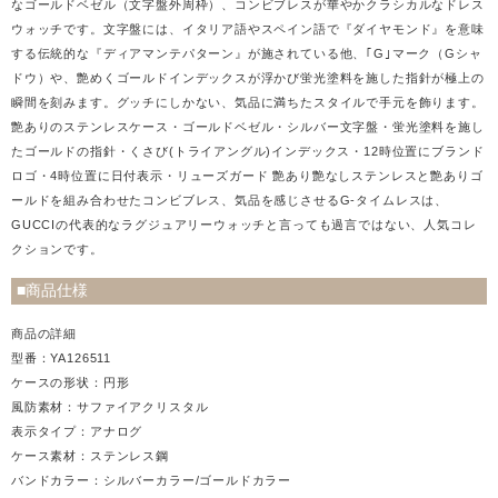
なゴールドベゼル（文字盤外周枠）、コンビブレスが華やかクラシカルなドレス
ウォッチです。文字盤には、イタリア語やスペイン語で『ダイヤモンド』を意味
する伝統的な『ディアマンテパターン』が施されている他、｢G｣マーク（Gシャ
ドウ）や、艶めくゴールドインデックスが浮かび蛍光塗料を施した指針が極上の
瞬間を刻みます。グッチにしかない、気品に満ちたスタイルで手元を飾ります。
艶ありのステンレスケース・ゴールドベゼル・シルバー文字盤・蛍光塗料を施し
たゴールドの指針・くさび(トライアングル)インデックス・12時位置にブランド
ロゴ・4時位置に日付表示・リューズガード 艶あり艶なしステンレスと艶ありゴ
ールドを組み合わせたコンビブレス、気品を感じさせるG-タイムレスは、
GUCCIの代表的なラグジュアリーウォッチと言っても過言ではない、人気コレ
クションです。
■商品仕様
商品の詳細
型番：YA126511
ケースの形状：円形
風防素材：サファイアクリスタル
表示タイプ：アナログ
ケース素材：ステンレス鋼
バンドカラー：シルバーカラー/ゴールドカラー