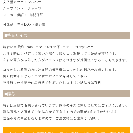
文字盤カラー：シルバー
ムーブメント：クォーツ
メーカー保証：2年間保証
付属品：専用BOX・保証書
■手首サイズ
時計の全長約17cm コマ 上5コマ 下5コマ 1コマ約6mm。
ご注文時にご指定して頂いた場合に限りコマ調整してご納品が可能です。
左右の両方から外した方がバランスはとれますが片側短くすることもできます。
コマ外しご希望の方は注文時の備考欄にコマ外しの指示をお願いします。
例）両サイドから１コマずつ計２コマを外して下さい
発注時に外す場合のみ無料で対応いたします（ご納品後は有料）
■備考
時計は店頭でも展示されています。微小のキズに関しましてはご了承ください。
新品電池と入替えてご納品させて頂きますので納期が約1ヶ月かかります。
返品不可の商品となりますので、ご注文時はご注意ください。