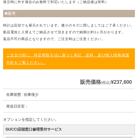
発注時に外す場合のみ無料で対応いたします（ご納品後は有料）
■備考
時計は店頭でも展示されています。微小のキズに関しましてはご了承ください。
新品電池と入替えてご納品させて頂きますので納期が約1ヶ月かかります。
返品不可の商品となりますので、ご注文時はご注意ください。
ご注文の前に、特定商取引法に基づく表記、送料、及び個人情報保護
方針をご覧ください。
販売価格
¥237,600
(税込)
在庫状態 : 在庫僅少
発送日目安：
オプションを指定してください。
GUCCI店頭窓口修理受付サービス