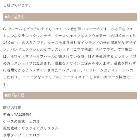
し続けています。
■商品説明
G-フレームはグッチの中でもフェミニン色が強いウオッチです。小さ目なフェ
ミニンなクラシックウオッチ。ケースシェイプはスクウェアー（約18.0ｍｍｘ約
14.0ｍｍ）の大きさです。ケースを取り囲むダイヤモンドの列が印象的なデザイ
ン。バンドはクラシカルなブレスレッド（コマで構成）タイプです。文字盤に
は、ホワイトマザーオブパールが施されている他、輝きを強調するピラミッド型
のガラスシェイプに造形され、優雅なデザインに深みを添えます。昼夜を問わず
に着用できるようデザインされたコレクション、G-フレームはディテールへの
こだわり、 ユニークなマテリアル、コーディネイトしやすいカラーが特徴で
す。
■商品仕様
商品の詳細
型番：YA128404
ケースの形状：正方形
風防素材：サファイアクリスタル
表示タイプ：アナログ