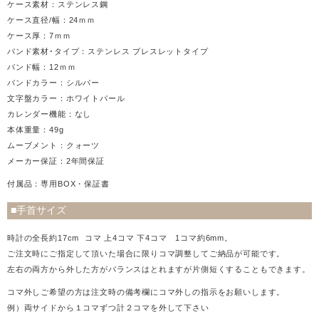
ケース素材：ステンレス鋼
ケース直径/幅：24ｍｍ
ケース厚：7ｍｍ
バンド素材･タイプ：ステンレス ブレスレットタイプ
バンド幅：12ｍｍ
バンドカラー：シルバー
文字盤カラー：ホワイトパール
カレンダー機能：なし
本体重量：49g
ムーブメント：クォーツ
メーカー保証：2年間保証
付属品：専用BOX・保証書
■手首サイズ
時計の全長約17cm コマ 上4コマ 下4コマ 1コマ約6mm。
ご注文時にご指定して頂いた場合に限りコマ調整してご納品が可能です。
左右の両方から外した方がバランスはとれますが片側短くすることもできます。
コマ外しご希望の方は注文時の備考欄にコマ外しの指示をお願いします。
例）両サイドから１コマずつ計２コマを外して下さい