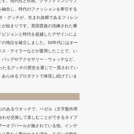
です。現代性と伝統、クラフトマンシップ
を融合し、時代のファッションを牽引する
チオ・グッチが、生まれ故郷であるフィレン
とが始まりです。英国貴族の洗練された審
ドビジョンと時代を超越したデザインによ
ドの地位を確立しました。50年代にはオー
ベス・テイラーなどが愛用したことで、い
。バッグやアクセサリー・ウォッチなど、
にわたるグッチの歴史を通じて一貫されてい
、あらゆるプロダクトで体現し続けていま
心のあるウオッチで、ベゼル（文字盤外周
合わせ交換して楽しむことができるタイプ
ザーオブパールが施されている他、インデ