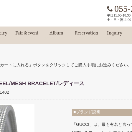
055-
平日11:00-18:
土・日・祝11:00-
elry
Fair & event
Album
Reservation
Inquiry
エリー
フェア情報
お客様アルバム
ご来店予約
お問い合わせ
カートに入れる」ボタンをクリックしてご購入手順にお進みください。
STEEL/MESH BRACELET/レディース
1402
■ブランド説明
「GUCCI」は、最も有名と言