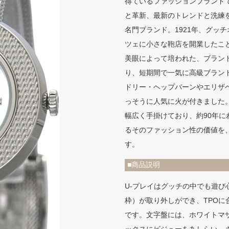
得ているファッションブランド
と革新、最新のトレンドと洗練
名門ブランド。1921年、グッ
ツェに小さな鞄店を開業したこ
美眼によって培われた、ブラン
り、短期間で一気に高級ブラン
ドリー・ヘップバーンやエリザ
っそうに人気に火が付きました
幅広く手掛けており、約90年
るそのファッション性の価値を
す。
■商品説明
U-プレイはグッチの中でも遊び
枠）が取り外しができ、TPOに
です。文字盤には、ホワイトマ