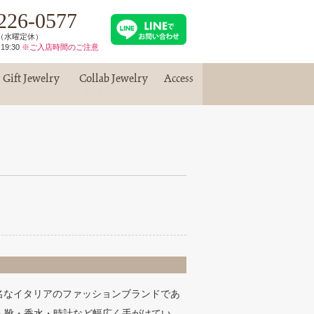
226-0577
30（水曜定休）
19:30
※ご入店時間のご注意
Gift Jewelry
Collab Jewelry
Access
ギフトジュエリー
コラボジュエリー
アクセス
に有名なイタリアのファッションブランドであ
・靴・香水・時計など幅広く手がけてい