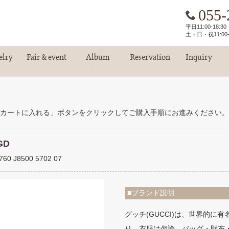
055-
平日11:00-18:
土・日・祝11:00-
elry
Fair & event
Album
Reservation
Inquiry
エリー
フェア情報
お客様アルバム
ご来店予約
お問い合わせ
カートに入れる」ボタンをクリックしてご購入手順にお進みください。
GD
 J8500 5702 07
■ブランド説明
グッチ(GUCCI)は、世界的
り、衣服は勿論、バッグ・財布