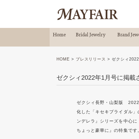
Home
Bridal Jewelry
Brand Jew
ホーム
ブライダルジュエリー
ブランドジュ
HOME
>
プレスリリース
>
ゼクシィ202
ゼクシィ2022年1月号に掲
ゼクシィ長野・山梨版 20
化した「キセキブライダル」の
ンデレラ』シリーズを中心に
ちょっと豪華に』の特集です