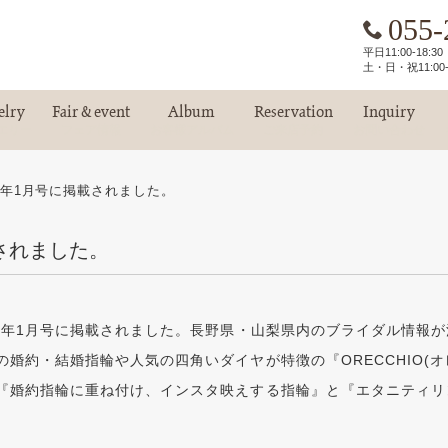
055-
平日11:00-18:
土・日・祝11:00-
elry
Fair & event
Album
Reservation
Inquiry
エリー
フェア情報
お客様アルバム
ご来店予約
お問い合わせ
2年1月号に掲載されました。
載されました。
22年1月号に掲載されました。長野県・山梨県内のブライダル情報
婚約・結婚指輪や人気の四角いダイヤが特徴の『ORECCHIO(
『婚約指輪に重ね付け、インスタ映えする指輪』と『エタニティリ
。