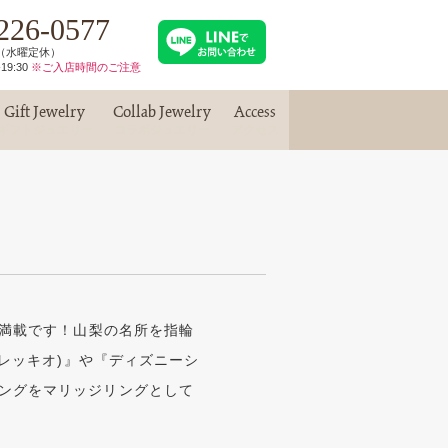
226-0577
30（水曜定休）
19:30
※ご入店時間のご注意
Gift Jewelry
Collab Jewelry
Access
ギフトジュエリー
コラボジュエリー
アクセス
が満載です！山梨の名所を指輪
オレッキオ)』や『ディズニーシ
ングをマリッジリングとして