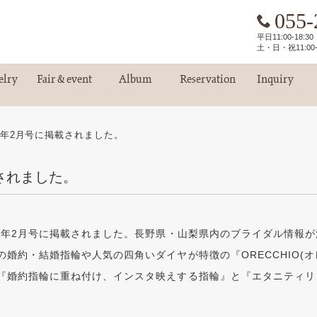
055-
平日11:00-18:
土・日・祝11:00-
elry
Fair & event
Album
Reservation
Inquiry
エリー
フェア情報
お客様アルバム
ご来店予約
お問い合わせ
4年2月号に掲載されました。
載されました。
24年2月号に掲載されました。長野県・山梨県内のブライダル情報
婚約・結婚指輪や人気の四角いダイヤが特徴の『ORECCHIO(
『婚約指輪に重ね付け、インスタ映えする指輪』と『エタニティリ
。