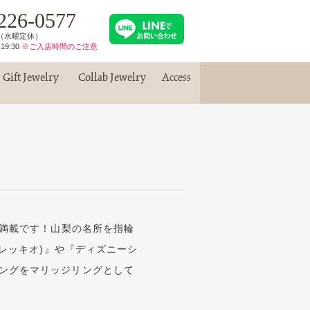
226-0577
30（水曜定休）
19:30
※ご入店時間のご注意
Gift Jewelry
Collab Jewelry
Access
ギフトジュエリー
コラボジュエリー
アクセス
が満載です！山梨の名所を指輪
オレッキオ)』や『ディズニーシ
ングをマリッジリングとして