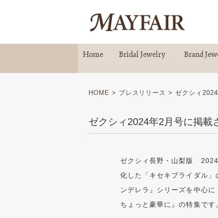
Home
Bridal Jewelry
Brand Jew
ホーム
ブライダルジュエリー
ブランドジュ
HOME
>
プレスリリース
>
ゼクシィ202
ゼクシィ2024年2月号に掲
ゼクシィ長野・山梨版 20
化した「キセキブライダル」の
ンデレラ』シリーズを中心に
ちょっと豪華に』の特集です