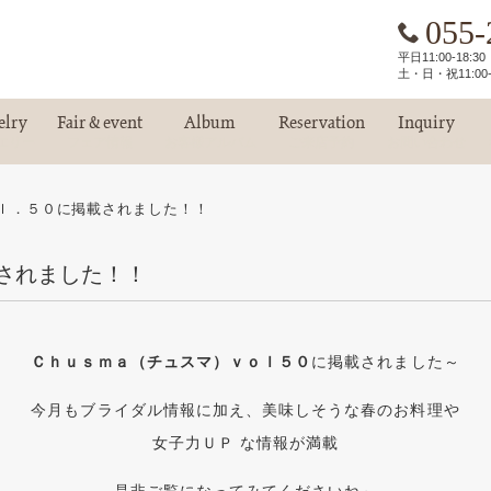
055-
平日11:00-18:
土・日・祝11:00-
elry
Fair & event
Album
Reservation
Inquiry
エリー
フェア情報
お客様アルバム
ご来店予約
お問い合わせ
ｌ．５０に掲載されました！！
されました！！
Ｃｈｕｓｍａ（チュスマ）ｖｏｌ５０
に掲載されました～
今月もブライダル情報に加え、美味しそうな春のお料理や
女子力ＵＰ な情報が満載