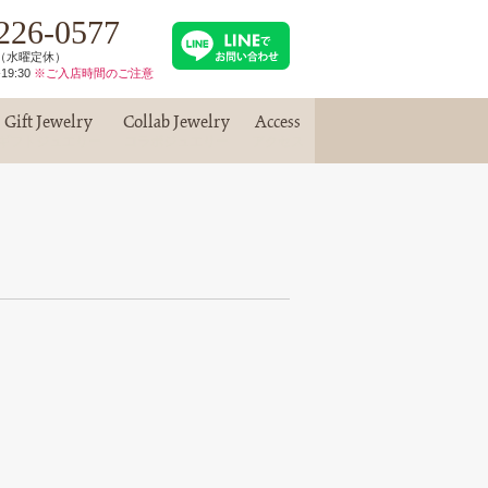
226-0577
30（水曜定休）
19:30
※ご入店時間のご注意
Gift Jewelry
Collab Jewelry
Access
ギフトジュエリー
コラボジュエリー
アクセス