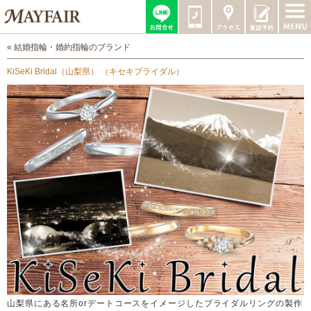
« 結婚指輪・婚約指輪のブランド
KiSeKi Bridal（山梨県） （キセキブライダル）
山梨県にある名所orデートコースをイメージしたブライダルリングの製作