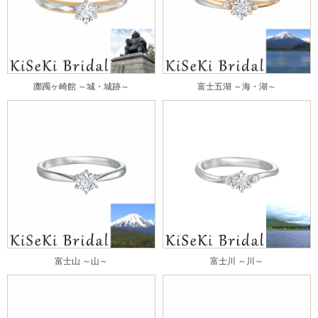
躑躅ヶ崎館 ～城・城跡～
富士五湖 ～海・湖～
富士山 ～山～
富士川 ～川～