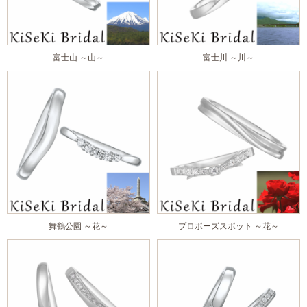
富士山 ～山～
富士川 ～川～
舞鶴公園 ～花～
プロポーズスポット ～花～