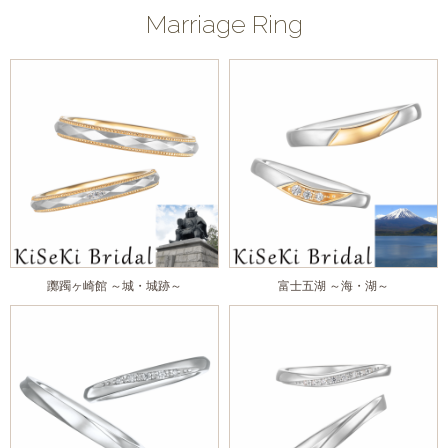
Marriage Ring
躑躅ヶ崎館 ～城・城跡～
富士五湖 ～海・湖～