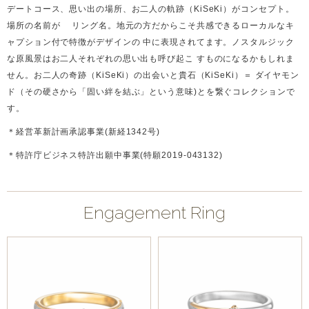
デートコース、思い出の場所、お二人の軌跡（KiSeKi）がコンセプト。
場所の名前が リング名。地元の方だからこそ共感できるローカルなキ
ャプション付で特徴がデザインの 中に表現されてます。ノスタルジック
な原風景はお二人それぞれの思い出も呼び起こ すものになるかもしれま
せん。お二人の奇跡（KiSeKi）の出会いと貴石（KiSeKi）＝ ダイヤモン
ド（その硬さから「固い絆を結ぶ」という意味)とを繋ぐコレクションで
す。
＊経営革新計画承認事業(新経1342号)
＊特許庁ビジネス特許出願中事業(特願2019-043132)
Engagement Ring