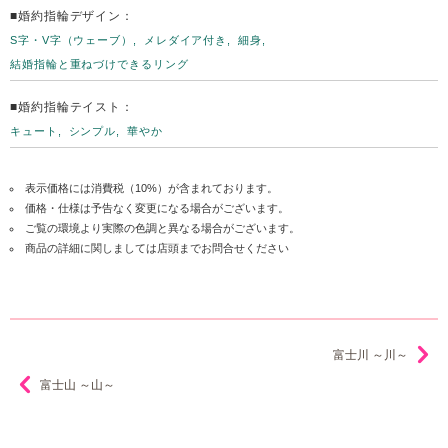
■婚約指輪デザイン：
S字・V字（ウェーブ）
メレダイア付き
細身
結婚指輪と重ねづけできるリング
■婚約指輪テイスト：
キュート
シンプル
華やか
表示価格には消費税（10%）が含まれております。
価格・仕様は予告なく変更になる場合がございます。
ご覧の環境より実際の色調と異なる場合がございます。
商品の詳細に関しましては店頭までお問合せください
富士川 ～川～
富士山 ～山～