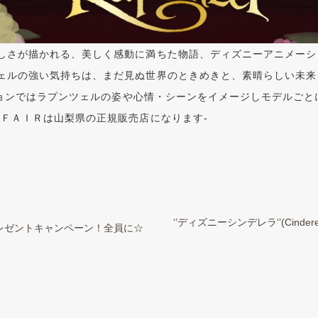
しさが描かれる、美しく感動に満ちた物語、ディズニーアニメーシ
ルの強い気持ちは、まだ見ぬ世界のときめきと、素晴らしい未来をた
クションではラプンツェルの姿や心情・シーンをイメージしモデルご
ＹＦＡＩＲは山梨県の正規販売店になります-
‘’ディズニーシンデレラ‘’(Cind
レゼントキャンペーン！全員に☆