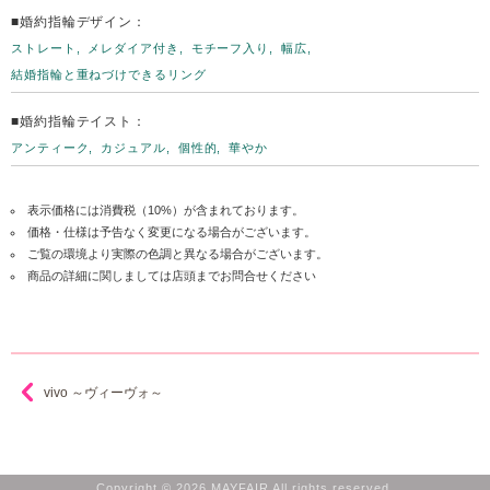
■婚約指輪デザイン：
ストレート
メレダイア付き
モチーフ入り
幅広
結婚指輪と重ねづけできるリング
■婚約指輪テイスト：
アンティーク
カジュアル
個性的
華やか
表示価格には消費税（10%）が含まれております。
価格・仕様は予告なく変更になる場合がございます。
ご覧の環境より実際の色調と異なる場合がございます。
商品の詳細に関しましては店頭までお問合せください
vivo ～ヴィーヴォ～
Copyright © 2026 MAYFAIR All rights reserved.