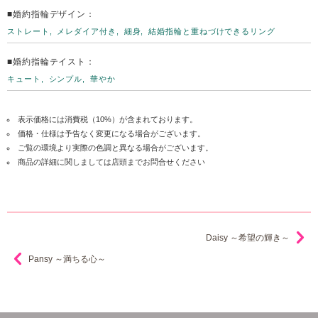
■婚約指輪デザイン：
ストレート
メレダイア付き
細身
結婚指輪と重ねづけできるリング
■婚約指輪テイスト：
キュート
シンプル
華やか
表示価格には消費税（10%）が含まれております。
価格・仕様は予告なく変更になる場合がございます。
ご覧の環境より実際の色調と異なる場合がございます。
商品の詳細に関しましては店頭までお問合せください
Daisy ～希望の輝き～
Pansy ～満ちる心～