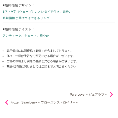
■婚約指輪デザイン：
S字・V字（ウェーブ）
メレダイア付き
細身
結婚指輪と重ねづけできるリング
■婚約指輪テイスト：
アンティーク
キュート
華やか
表示価格には消費税（10%）が含まれております。
価格・仕様は予告なく変更になる場合がございます。
ご覧の環境より実際の色調と異なる場合がございます。
商品の詳細に関しましては店頭までお問合せください
Pure Love ～ピュアラブ～
Frozen Strawberry ～フローズンストロベリー～