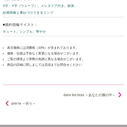
S字・V字（ウェーブ）
メレダイア付き
細身
結婚指輪と重ねづけできるリング
■婚約指輪テイスト：
キュート
シンプル
華やか
表示価格には消費税（10%）が含まれております。
価格・仕様は予告なく変更になる場合がございます。
ご覧の環境より実際の色調と異なる場合がございます。
商品の詳細に関しましては店頭までお問合せください
dans tes bras ～あなたの腕の中～
prie’re ～祈り～