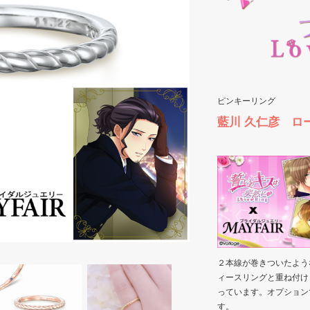
ピンキーリング
藍川 久仁彦 ロ
２本線が巻きついたよう
ィースリングと重ね付け
っています。オプション
す。