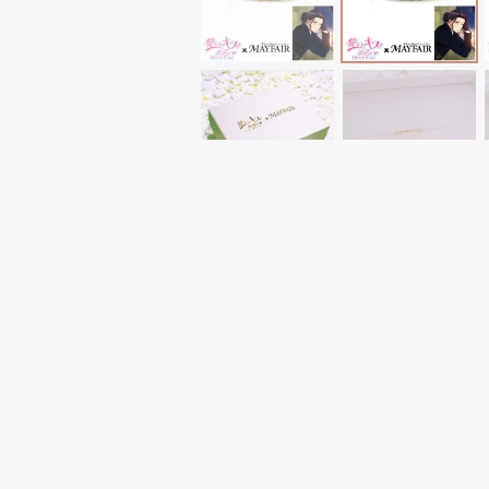
■関連商品
藍川 久仁彦 薔薇デザインピンキーリン