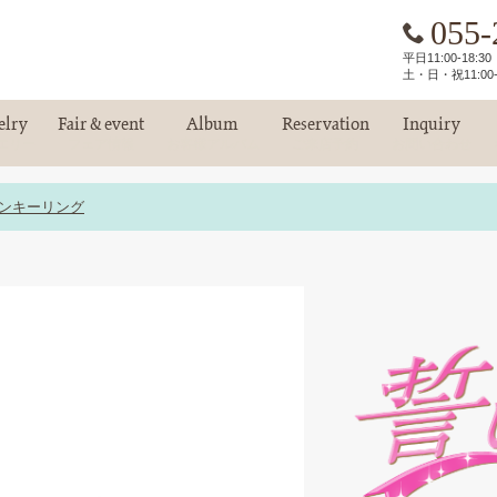
055-
平日11:00-18:
土・日・祝11:00-
elry
Fair & event
Album
Reservation
Inquiry
エリー
フェア情報
お客様アルバム
ご来店予約
お問い合わせ
ピンキーリング