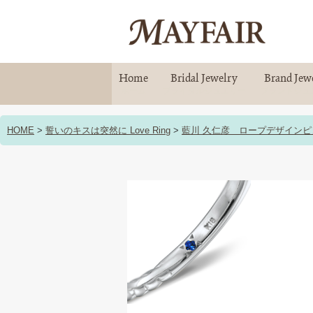
Home
Bridal Jewelry
Brand Jew
ホーム
ブライダルジュエリー
ブランドジュ
HOME
>
誓いのキスは突然に Love Ring
>
藍川 久仁彦 ロープデザイン