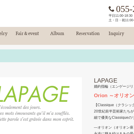
055-
平日11:00-18:
土・日・祝11:00-
elry
Fair & event
Album
Reservation
Inquiry
エリー
フェア情報
お客様アルバム
ご来店予約
お問い合わせ
LAPAGE
婚約指輪（エンゲージリ
Orion ～オリオ
【Classique（クラ
20世紀前半芸術家たち
細で優美なClassiqu
―オリオン（オリオン座
永遠に輝き続けるあの星