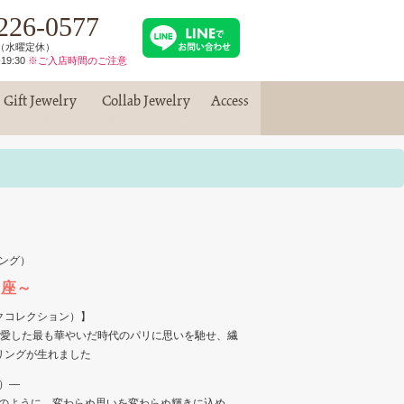
226-0577
30（水曜定休）
19:30
※ご入店時間のご注意
Gift Jewelry
Collab Jewelry
Access
ギフトジュエリー
コラボジュエリー
アクセス
ング）
ン座～
シックコレクション）】
が愛した最も華やいだ時代のパリに思いを馳せ、繊
eのリングが生れました
）―
のように、変わらぬ思いを変わらぬ輝きに込め