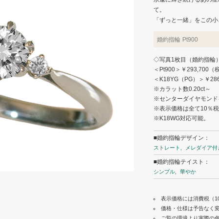
て。
「ずっと一緒」をこの小
婚約指輪
Pt900
◇写真1枚目（婚約指輪
＜Pt900＞￥293,700
＜K18YG（PG）＞￥28
※カラット数0.20ct～
※センターダイヤモンド
※表示価格は全て10％
※K18WG対応可能。
■婚約指輪デザイン：
ストレート
メレダイア付
■婚約指輪テイスト：
シンプル
華やか
表示価格には消費税（1
価格・仕様は予告なく
ご覧の環境より実際の