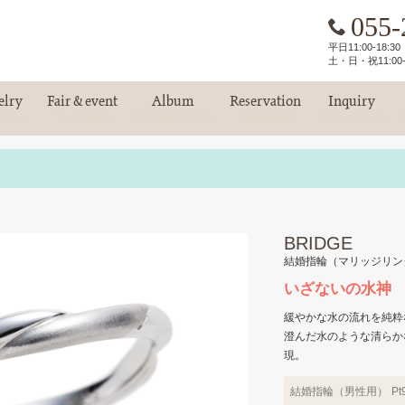
055-
平日11:00-18:
土・日・祝11:00-
elry
Fair & event
Album
Reservation
Inquiry
エリー
フェア情報
お客様アルバム
ご来店予約
お問い合わせ
BRIDGE
結婚指輪（マリッジリン
いざないの水神
緩やかな水の流れを純粋
澄んだ水のような清らか
現。
結婚指輪（男性用）
Pt