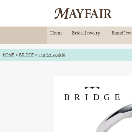
Home
Bridal Jewelry
Brand Jew
ホーム
ブライダルジュエリー
ブランドジュ
HOME
>
BRIDGE
>
いざないの水神