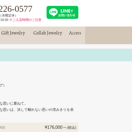
226-0577
30（水曜定休）
19:30
※ご入店時間のご注意
Gift Jewelry
Collab Jewelry
Access
ギフトジュエリー
コラボジュエリー
アクセス
グ）
な思いに重ねて。
な思いは、決して離れない思いの澄みきりを表
¥176,000～
950
(税込)