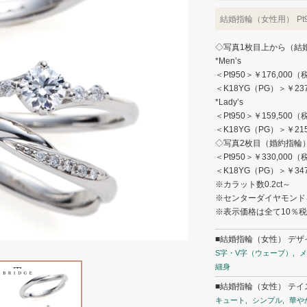
結婚指輪（女性用）
Pt
◇写真1枚目上から（結
*Men’s
＜Pt950＞￥176,000
＜K18YG（PG）＞￥23
*Lady’s
＜Pt950＞￥159,500
＜K18YG（PG）＞￥21
◇写真2枚目（婚約指輪
＜Pt950＞￥330,000
＜K18YG（PG）＞￥34
※カラット数0.2ct～
※センターダイヤモンド
※表示価格は全て10％
■結婚指輪（女性） デザ
S字・V字（ウェーブ）
メ
細身
■結婚指輪（女性） テイ
キュート
シンプル
華や