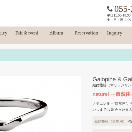
055-
平日11:00-18:
土・日・祝11:00-
elry
Fair & event
Album
Reservation
Inquiry
エリー
フェア情報
お客様アルバム
ご来店予約
お問い合わせ
Galopine & Gal
結婚指輪（マリッジリン
naturel ～自然
ナチュレル＝”自然体”。
いつまでも 出会った日
結婚指輪（男性用）
Pt