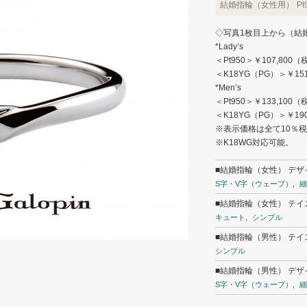
結婚指輪（女性用）
Pt
◇写真1枚目上から（結
*Lady’s
＜Pt950＞￥107,800
＜K18YG（PG）＞￥15
*Men’s
＜Pt950＞￥133,100
＜K18YG（PG）＞￥19
※表示価格は全て10％
※K18WG対応可能。
■結婚指輪（女性） デザ
S字・V字（ウェーブ）
細
■結婚指輪（女性） テイ
キュート
シンプル
■結婚指輪（男性） テイ
シンプル
■結婚指輪（男性） デザ
S字・V字（ウェーブ）
細