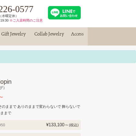
226-0577
30（水曜定休）
19:30
※ご入店時間のご注意
Gift Jewelry
Collab Jewelry
Access
ギフトジュエリー
コラボジュエリー
アクセス
opin
グ）
体～
そのままで ありのままで変わらないで 飾らないで
のままで
¥133,100～
950
(税込)