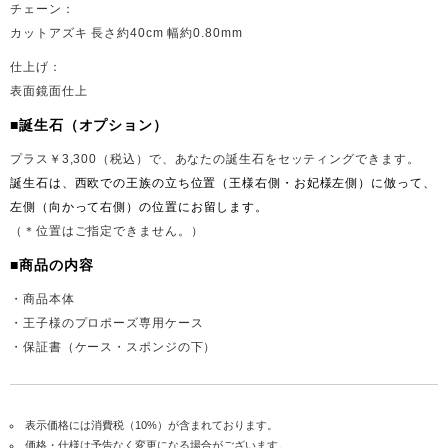
チェーン：
カットアズキ 長さ約40cm 幅約0.80mm
仕上げ：
表面鏡面仕上
■誕生石（オプション）
プラス￥3,300（税込）で、あなたの誕生石をセッティングできます。
誕生石は、西欧での王族の立ち位置（王様右側・お妃様左
側）に倣って、
左側（向かって
右側）の位置にお留します。
（＊位置はご指定できません。）
■商品の内容
・商品本体
・王子様のプロポーズ専用ケース
・保証書（ケース・スポンジの下）
表示価格には消費税（10%）が含まれております。
価格・仕様は予告なく変更になる場合がございます。