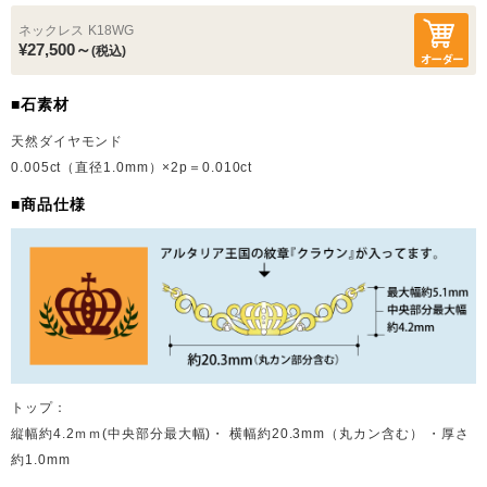
ネックレス
K18WG
¥27,500～
(税込)
■石素材
天然ダイヤモンド
0.005ct（直径1.0mm）×2p＝0.010ct
■商品仕様
トップ：
縦幅約4.2ｍｍ(中央部分最大幅)・ 横幅約20.3mm（丸カン含む） ・厚さ
約1.0mm