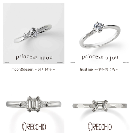
moon&desert ～月と砂漠～
trust me ～僕を信じろ～