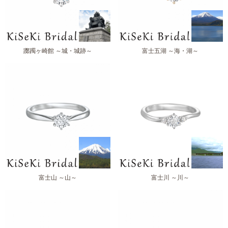
躑躅ヶ崎館 ～城・城跡～
富士五湖 ～海・湖～
富士山 ～山～
富士川 ～川～