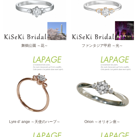
舞鶴公園 ～花～
ファンタジア甲府 ～光～
Lyre d’ ange ～天使のハープ～
Orion ～オリオン座～