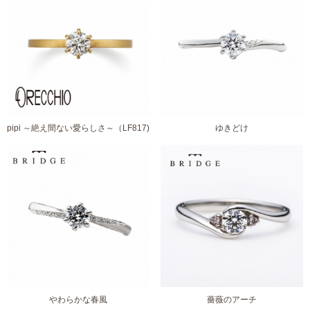
pipi ～絶え間ない愛らしさ～（LF817)
ゆきどけ
やわらかな春風
薔薇のアーチ