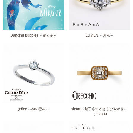
Dancing Bubbles ～踊る泡～
LUMEN ～月光～
grāce ～神の恵み～
siena ～魅了されるきらびやかさ～
（LF874)