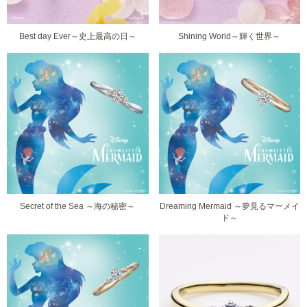
Best day Ever～史上最高の日～
Shining World～輝く世界～
Secret of the Sea ～海の秘密～
Dreaming Mermaid ～夢見るマーメイ
ド～