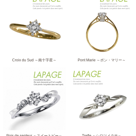
Croix du Sud ～南十字星～
Pont Marie ～ポン・マリー～
Pois de senteur ～スイートピー～
Trefle ～シロツメクサ～