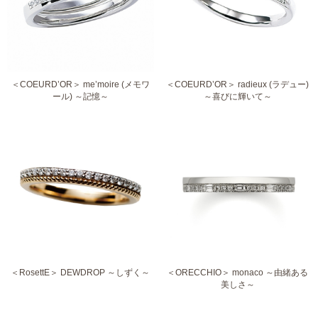
＜COEURD’OR＞ me’moire (メモワ
＜COEURD’OR＞ radieux (ラデュー)
ール) ～記憶～
～喜びに輝いて～
＜RosettE＞ DEWDROP ～しずく～
＜ORECCHIO＞ monaco ～由緒ある
美しさ～