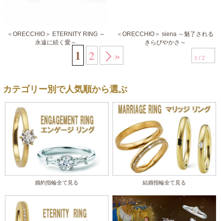
＜ORECCHIO＞ ETERNITY RING ～
＜ORECCHIO＞ siena ～魅了される
永遠に続く愛～
きらびやかさ～
1
2
»
1 / 2
カテゴリー別で人気順から選ぶ
婚約指輪全て見る
結婚指輪全て見る