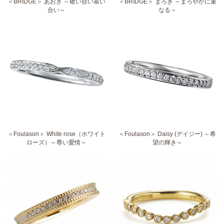
＜BRIDGE＞ あおぎ ～敬い合い慕い
＜BRIDGE＞ まろぎ ～まろやかに重
合い～
なる～
＜Foulason＞ White rose（ホワイト
＜Foulason＞ Daisy (デイジー) ～希
ローズ）～尊い愛情～
望の輝き～