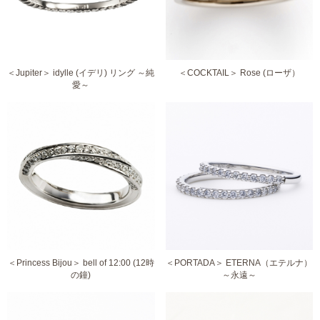
＜Jupiter＞ idylle (イデリ) リング ～純
＜COCKTAIL＞ Rose (ローザ）
愛～
＜Princess Bijou＞ bell of 12:00 (12時
＜PORTADA＞ ETERNA（エテルナ）
の鐘)
～永遠～