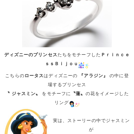
ディズニーのプリンセス
たちをモチーフした
Ｐｒｉｎｃｅ
ｓｓＢｉｊｏｕ
こちらの
ロータス
はディズニーの
『アラジン』
の中に登
場するプリンセス
〝 ジャスミン〟
をモチーフに
〝蓮〟
の花をイメージした
リング
実は、ストーリーの中でジャスミン
が