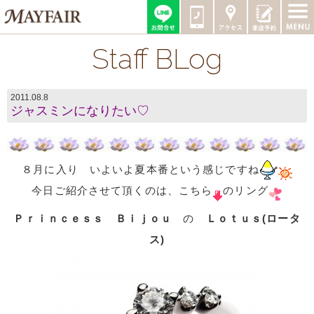
Staff BLog
2011.08.8
ジャスミンになりたい♡
８月に入り いよいよ夏本番という感じですね
今日ご紹介させて頂くのは、こちら
のリング
Ｐｒｉｎｃｅｓｓ Ｂｉｊｏｕ
の
Ｌｏｔｕｓ(ロータ
ス)