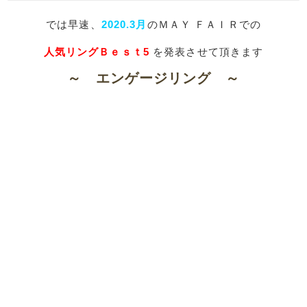
では早速、
2020.3
月
のＭＡＹ ＦＡＩＲでの
人気リングＢｅｓｔ5
を発表させて頂きます​
～ エンゲージリング ～