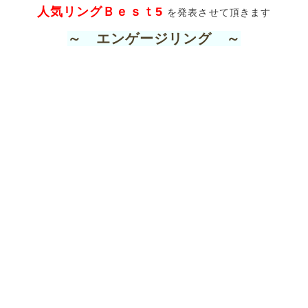
人気リングＢｅｓｔ5
を発表させて頂きます
～ エンゲージリン
グ ～