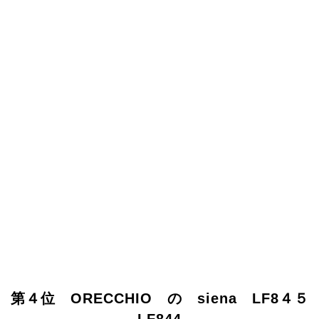
第４位 ORECCHIO の siena LF8４５