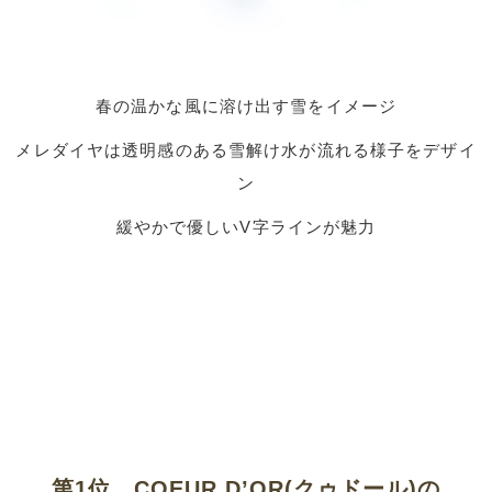
春の温かな風に溶け出す雪をイメージ
メレダイヤは透明感のある雪解け水が流れる様子をデザイ
ン
緩やかで優しいV字ラインが魅力
第1位 COEUR D’OR(クゥドール)の