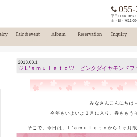
055-
平日11:00-18:
土・日・祝11:00-
elry
Fair & event
Album
Reservation
Inquiry
エリー
フェア情報
お客様アルバム
ご来店予約
お問い合わせ
2013.03.1
♡Ｌ’ａｍｕｌｅｔｏ♡ ピンクダイヤモンドフ
みなさんこんにちは
今年もいよいよ３月に入り、春ももう
そこで、今日は、Ｌ’ａｍｕｌｅｔｏから１ヶ月