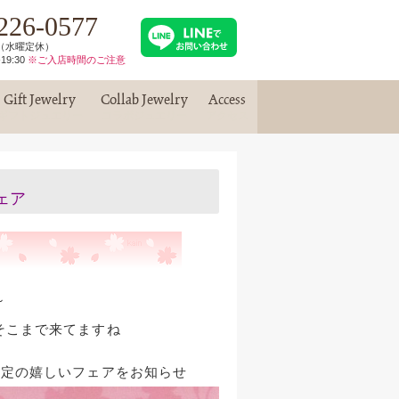
226-0577
30（水曜定休）
19:30
※ご入店時間のご注意
Gift Jewelry
Collab Jewelry
Access
ギフトジュエリー
コラボジュエリー
アクセス
ェア
～
そこまで来てますね
限定の嬉しいフェアをお知らせ