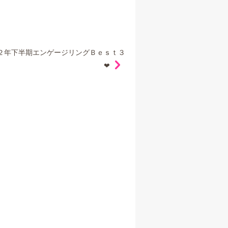
２年下半期エンゲージリングＢｅｓｔ３
❤