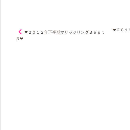
❤２０１
❤２０１２年下半期マリッジリングＢｅｓｔ
３❤