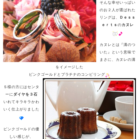
そんな幸せいっぱい
のお２人が選ばれた
リングは、
Ｄｅｓｓ
ｅｒｔｓ
の
カヌレ
カヌレとは『溝のつ
いた』という意味で
まさに、カヌレの溝
をイメージした
ピンクゴールドとプラチナのコンビリング
Ｓ様の方にはセンタ
ーに
ダイヤを３石
いれてキラキラかわ
いく仕上がりました
ピンクゴールドの優
しい感じが、