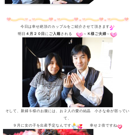
今日は幸せ絶頂のカップルをご紹介させて頂きます
明日
４月２０日
に
ご入籍
される
～
Ｋ様ご夫婦
～
そして、新婦Ｓ様のお腹には、お２人の愛の結晶 小さな命が宿ってい
て、
９月に女の子を出産予定なんです
幸せ２倍ですね