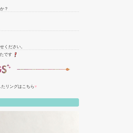
か？
せください。
たです
したリングはこちら
♥