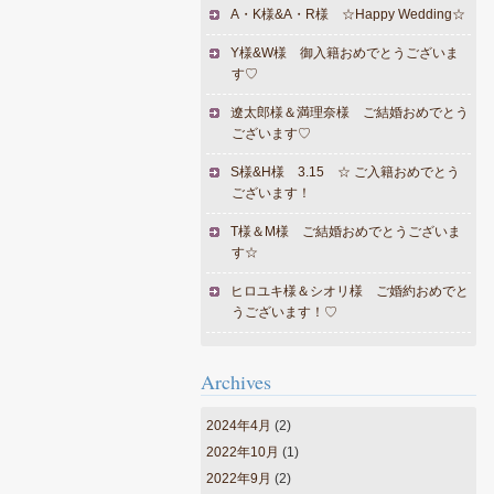
A・K様&A・R様 ☆Happy Wedding☆
Y様&W様 御入籍おめでとうございま
す♡
遼太郎様＆満理奈様 ご結婚おめでとう
ございます♡
S様&H様 3.15 ☆ ご入籍おめでとう
ございます！
T様＆M様 ご結婚おめでとうございま
す☆
ヒロユキ様＆シオリ様 ご婚約おめでと
うございます！♡
Archives
2024年4月
(2)
2022年10月
(1)
2022年9月
(2)