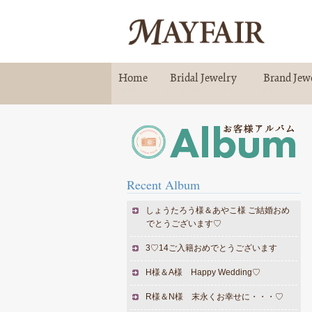
Home
Bridal Jewelry
Brand Jew
ホーム
ブライダルジュエリー
ブランドジュ
Recent Album
しょうたろう様＆あやこ様 ご結婚おめ
でとうございます♡
3♡14ご入籍おめでとうございます
H様＆A様 Happy Wedding♡
R様＆N様 末永くお幸せに・・・♡