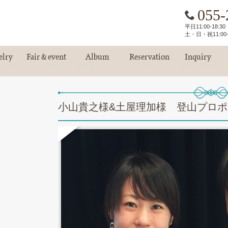
055-
平日11:00-18:
土・日・祝11:00-
elry
Fair & event
Album
Reservation
Inquiry
エリー
フェア情報
お客様アルバム
ご来店予約
お問い合わせ
小山貴之様&土屋理加様 登山プロ