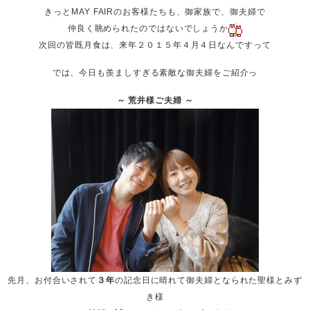
きっとMAY FAIRのお客様たちも、御家族で、御夫婦で
仲良く眺められたのではないでしょうか
次回の皆既月食は、来年２０１５年４月４日なんですって
では、今日も羨ましすぎる素敵な御夫婦をご紹介っ
～ 荒井様ご夫婦 ～
先月、お付合いされて
３年
の記念日に晴れて御夫婦となられた聖様とみず
き様