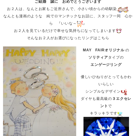
ご結婚 誠に おめでとうございます
お２人は、なんとお家もご近所さんで、小さい頃からの幼馴染
なんとも漫画のような 純でロマンチックなお話に、
スタッフ一同 心か
ら 『いいな～
』
お２人を見ているだけで幸せな気持ちになってしまいます
そんなお２人がお選びになったリングはこちら
MAY FAIRオリジナル
の
ソリティア
タイプの
エンゲージリング
優しいひねりがとってもかわ
いらしい
シンプルなデザイン
ダイヤも最高級の
３エクセレ
ント
で
キラッキラです