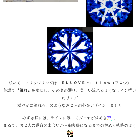
続いて、マリッジリングは、
ＥＮＵＯＶＥ
の
ｆｌｏｗ（フロウ）
英語で
〝流れ〟
を意味し、その名の通り、美しい流れるようなライン描い
たリング
穏やかに流れる川のようなお２人の心をデザインしました
みずき様には、ラインに添ってダイヤが煌めき
、
まるで、お２人の運命の出会いから御夫婦になるまでの煌めく軌跡のよう