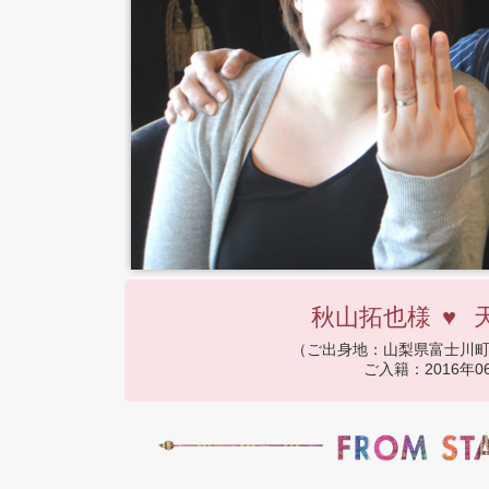
秋山拓也様
♥
（ご出身地：山梨県富士川
ご入籍：2016年0