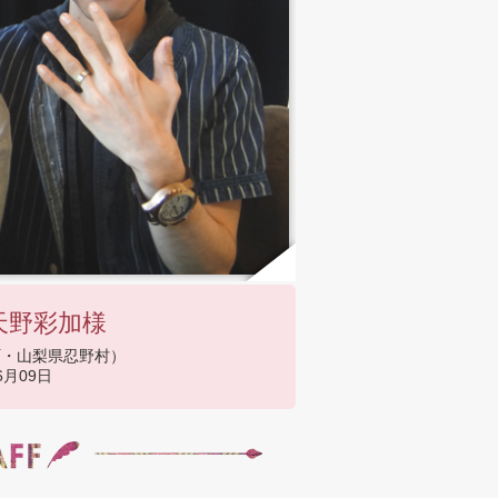
天野彩加様
町・山梨県忍野村）
6月09日