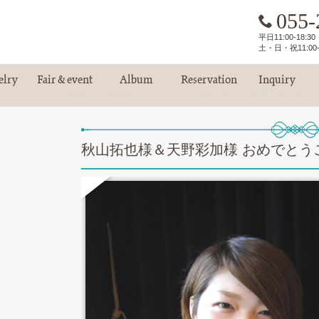
055-
平日11:00-18:
土・日・祝11:00-
elry
Fair & event
Album
Reservation
Inquiry
エリー
フェア情報
お客様アルバム
ご来店予約
お問い合わせ
秋山拓也様＆天野彩加様 おめでとう