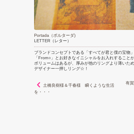
Portada（ポルターダ)
LETTER（レター）
ブランドコンセプトである「すべてが君と僕の宝物
「From○」とお好きなイニシャルをお入れすること
ボリュームはあるが、厚みが他のリングより薄いた
デザイナー一押しリング☆！
有賀
土橋良樹様＆千春様 瞬くような生活
を・・・