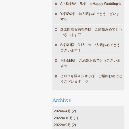
A・K様&A・R様 ☆Happy Wedding☆
Y様&W様 御入籍おめでとうございま
す♡
遼太郎様＆満理奈様 ご結婚おめでとう
ございます♡
S様&H様 3.15 ☆ ご入籍おめでとう
ございます！
T様＆M様 ご結婚おめでとうございま
す☆
ヒロユキ様＆シオリ様 ご婚約おめでと
うございます！♡
Archives
2024年4月
(2)
2022年10月
(1)
2022年9月
(2)