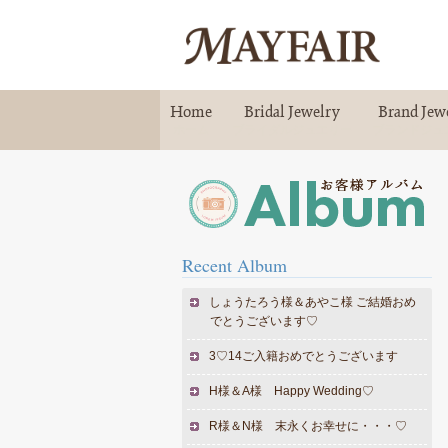
Home
Bridal Jewelry
Brand Jew
ホーム
ブライダルジュエリー
ブランドジュ
Recent Album
しょうたろう様＆あやこ様 ご結婚おめ
でとうございます♡
3♡14ご入籍おめでとうございます
H様＆A様 Happy Wedding♡
R様＆N様 末永くお幸せに・・・♡