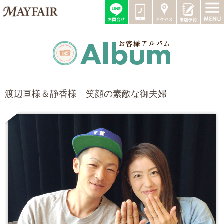
渡辺亘様＆静香様 笑顔の素敵な御夫婦