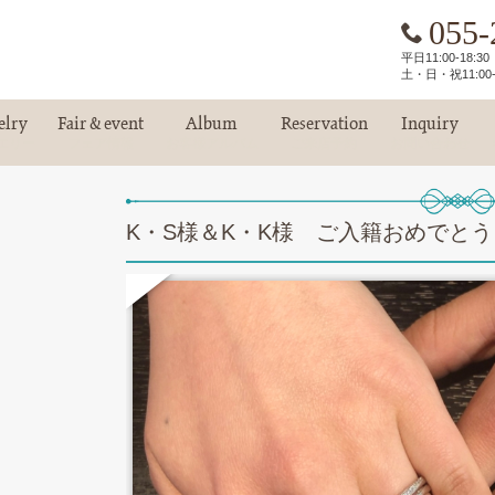
055-
平日11:00-18:
土・日・祝11:00-
elry
Fair & event
Album
Reservation
Inquiry
エリー
フェア情報
お客様アルバム
ご来店予約
お問い合わせ
K・S様＆K・K様 ご入籍おめでとう