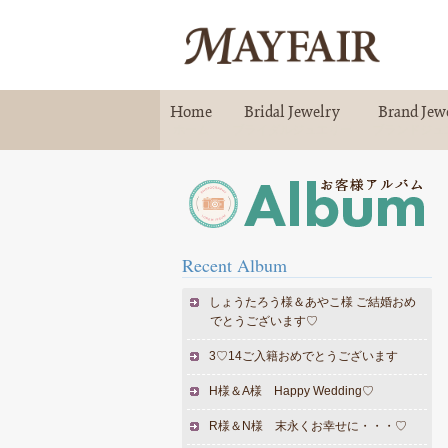
Home
Bridal Jewelry
Brand Jew
ホーム
ブライダルジュエリー
ブランドジュ
Recent Album
しょうたろう様＆あやこ様 ご結婚おめ
でとうございます♡
3♡14ご入籍おめでとうございます
H様＆A様 Happy Wedding♡
R様＆N様 末永くお幸せに・・・♡