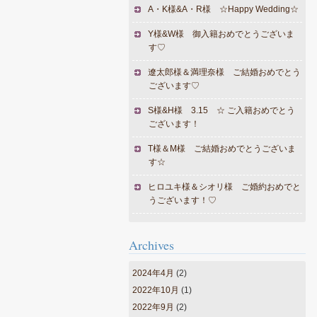
A・K様&A・R様 ☆Happy Wedding☆
Y様&W様 御入籍おめでとうございま
す♡
遼太郎様＆満理奈様 ご結婚おめでとう
ございます♡
S様&H様 3.15 ☆ ご入籍おめでとう
ございます！
T様＆M様 ご結婚おめでとうございま
す☆
ヒロユキ様＆シオリ様 ご婚約おめでと
うございます！♡
Archives
2024年4月
(2)
2022年10月
(1)
2022年9月
(2)