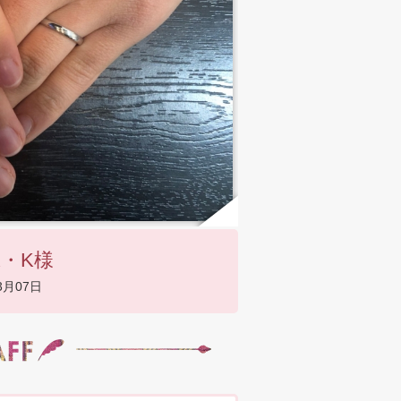
・K様
3月07日