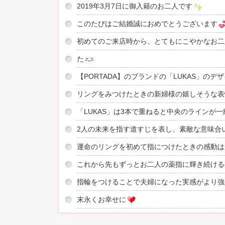
2019年3月7日に御入籍のお二人です
このたびはご結婚誠におめでとうございます
初めてのご来店時から、とてもにこやかなお二
た
【PORTADA】のブランドの「LUKAS」の
リングをみつけたときの新婦様の嬉しそうな表
「LUKAS」は3本で重ねると中央のラインが
2人の未来を指す道すじを表し、素敵な意味合
運命のリングを初めて指につけたときの感動は
これから先もずっとお二人の薬指に輝き続ける
指輪をつけることで夫婦になった実感がより強
末永くお幸せに